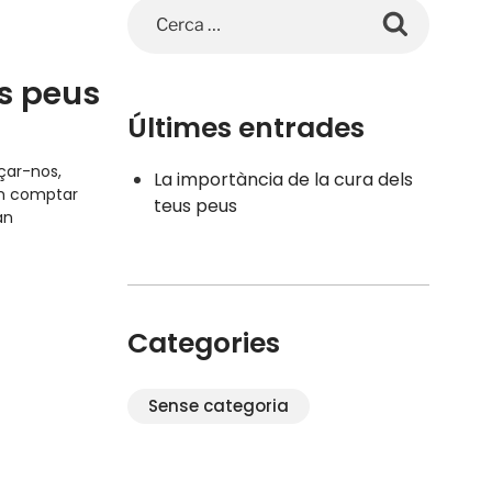
us peus
Últimes entrades
çar-nos,
La importància de la cura dels
em comptar
teus peus
an
Categories
Sense categoria