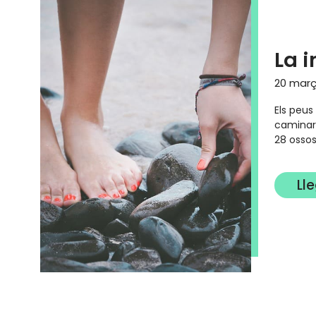
La 
20 març
Els peus
caminar,
28 ossos
Ll