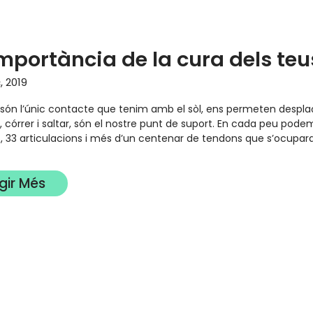
importància de la cura dels te
, 2019
 són l’únic contacte que tenim amb el sòl, ens permeten despla
 córrer i saltar, són el nostre punt de suport. En cada peu pod
, 33 articulacions i més d’un centenar de tendons que s’ocupar
egir Més