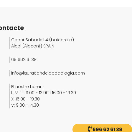
ontacte
Carrer Sabadell 4 (baix dreta)
Alcoi (Alacant) SPAIN
69 662 61 38
info@ lauracandelapodologia.com
El nostre horari:
L, M i J: 9.00 - 13.00 i 16.00 - 19.30
X: 16.00 - 19.30
V: 9.00 - 14.30
696 62 61 38