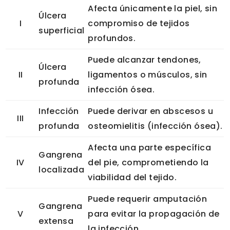
Afecta únicamente la piel, sin
Úlcera
I
compromiso de tejidos
superficial
profundos.
Puede alcanzar tendones,
Úlcera
II
ligamentos o músculos, sin
profunda
infección ósea.
Infección
Puede derivar en abscesos u
III
profunda
osteomielitis (infección ósea).
Afecta una parte específica
Gangrena
IV
del pie, comprometiendo la
localizada
viabilidad del tejido.
Puede requerir amputación
Gangrena
V
para evitar la propagación de
extensa
la infección.